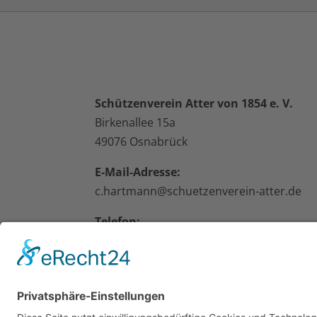
Schützenverein Atter von 1854 e. V.
Birkenallee 15a
49076 Osnabrück
E-Mail-Adresse:
c.hartmann@schuetzenverein-atter.de
Telefon:
0541/127585
Impressum
|
Datenschutz