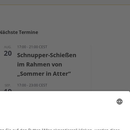
Nächste Termine
17:00
-
21:00
CEST
AUG.
20
Schnupper-Schießen
im Rahmen von
„Sommer in Atter“
17:00
-
23:00
CEST
SEP.
19
Adlerschießen,
interne
Vereinsmeisterschaft
und Sommerfest