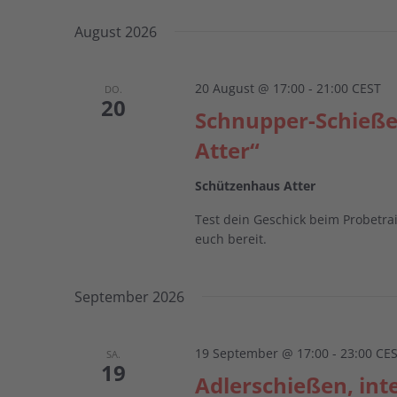
Datum
Veranstaltungen
wählen.
August 2026
Schlüsselwort.
20 August @ 17:00
-
21:00
CEST
DO.
20
Schnupper-Schieß
Atter“
Schützenhaus Atter
Test dein Geschick beim Probetrai
euch bereit.
September 2026
19 September @ 17:00
-
23:00
CE
SA.
19
Adlerschießen, int