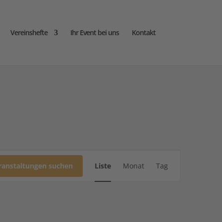
Vereinshefte
Ihr Event bei uns
Kontakt
Veranstaltung
Ansichten-
ranstaltungen suchen
Liste
Monat
Tag
Navigation