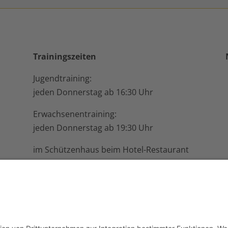
Trainingszeiten
Jugendtraining:
jeden Donnerstag ab 16:30 Uhr
Erwachsenentraining:
jeden Donnerstag ab 19:30 Uhr
im Schützenhaus beim Hotel-Restaurant
Busch-Atter, Eikesberg 51