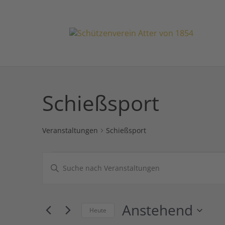
Schießsport
Veranstaltungen
Schießsport
Veranstaltungen
Veranstaltungen
Bitte
Suche
Schlüsselwort
und
eingeben.
Ansichten,
Suche
Anstehend
Navigation
Heute
nach