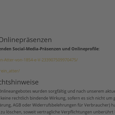
 Onlinepräsenzen
genden Social-Media-Präsenzen und Onlineprofile
:
n-Atter-von-1854-e-V-233907509970475/
ein_atter/
chtshinweise
s Onlineangebotes wurden sorgfältig und nach unserem aktue
 keine rechtlich bindende Wirkung, sofern es sich nicht um 
ärung, AGB oder Widerrufsbelehrungen für Verbraucher) han
 zu löschen, soweit vertragliche Verpflichtungen unberührt 