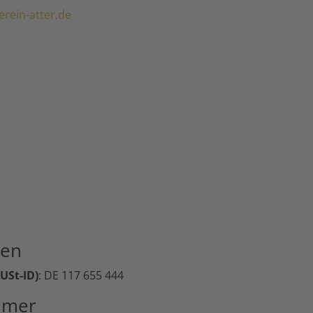
rein-atter.de
men
USt-ID)
: DE 117 655 444
mmer