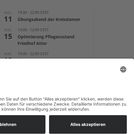
19:30
-
22:00
CEST
AUG.
11
Übungsabend der Kreisdamen
10:00
-
12:00
CEST
AUG.
15
Optimierung Pflegezustand
Friedhof Atter
19:30
-
22:00
CEST
AUG.
19
Übungsabend der Kreisdamen
Kalender anzeigen