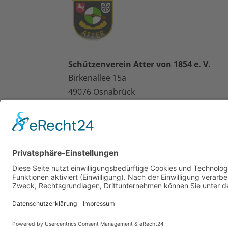
Schützenverein Atter von 1854 e. V.
Birkenallee 15a
49076 Osnabrück
E-Mail-Adresse:
c.hartmann@schuetzenverein-atter.de
Telefon:
0541/127585
Impressum
|
Datenschutz