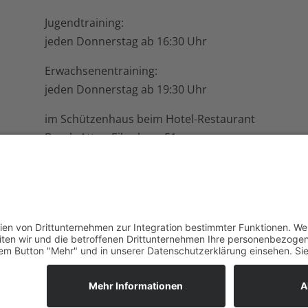
Jugendtraining:
jeden Donnerstag ab 16:30 Uhr
Erwachsenentraining:
jeden Donnerstag ab 19:30 Uhr
im Schützenhaus beim Hotel-Restaurant
Busch-Atter, Eikesberg 51