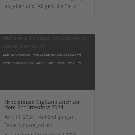
abgeben und "Ab geht die Party!"
Video-
Media error: Format(s) not supported or
Player
source(s) not found
Datei herunterladen: https://schuetzenverein-atter.de/wp-
content/uploads/2024/04/BBB_Video_Atter23.mp4?_=1
Brockhouse BigBand auch auf
dem Schützenfest 2024
Apr. 11, 2024
|
Ankündigungen
,
Feste
,
Uncategorized
Auf unserem Schützenfest 2023