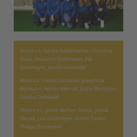
Vorne v.l.: Sarina Rademacher, Christina
Guss, Charlotte Goldmeyer, Pia
Goldmeyer, Jasmin Gottwald
Mitte v.l.: Tobias Gottwald, Josephine
Bormann, Adrian Konrad, Justin Bormann,
Sascha Gottwald
Hinten v.l.: Janne-Marten Smola, Jannik
Menke, Lea Goldmeyer, Artem Tyvkin,
Philipp Brozmann