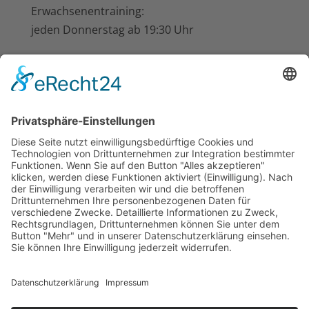
Erwachsenentraining:
jeden Donnerstag ab 19:30 Uhr
im Schützenhaus beim Hotel-Restaurant
Busch-Atter, Eikesberg 51
Nächste Termine
19:30
-
22:00
CEST
AUG.
11
Übungsabend der Kreisdamen
10:00
-
12:00
CEST
AUG.
15
Optimierung Pflegezustand Friedhof Atter
19:30
-
22:00
CEST
AUG.
19
Übungsabend der Kreisdamen