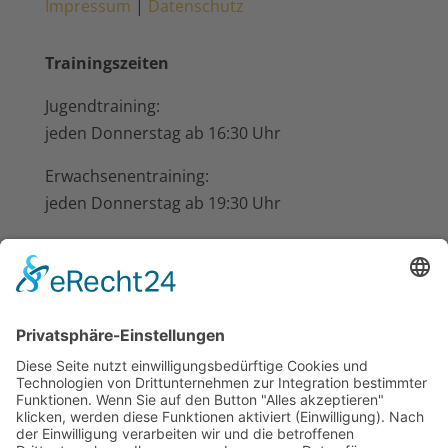
Impressum
|
Datenschutz
Trainingszeiten
Jugendtraining:
jeden Donnerstag ab 16:30 Uhr
Erwachsenentraining:
jeden Donnerstag ab 19:30 Uhr
im Schützenhaus beim Hotel-Restaurant
Busch-Atter, Eikesberg 51
Nächste Termine