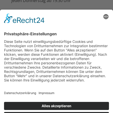
jeden Donnerstag ab 19:30 Uhr
im Schützenhaus beim Hotel-Restaurant
Busch-Atter, Eikesberg 51
Nächste Termine
19:30
-
22:00
CEST
AUG.
11
Übungsabend der Kreisdamen
10:00
-
12:00
CEST
AUG.
15
Optimierung Pflegezustand Friedhof Atter
19:30
-
22:00
CEST
AUG.
19
Übungsabend der Kreisdamen
Kalender anzeigen