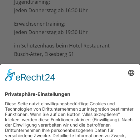
Jugendtraining:
jeden Donnerstag ab 16:30 Uhr
Erwachsenentraining:
jeden Donnerstag ab 19:30 Uhr
im Schützenhaus beim Hotel-Restaurant
Busch-Atter, Eikesberg 51
Nächste Termine
Aug.
11
19:30
-
22:00
CEST
Übungsabend der Kreisdamen
Aug.
15