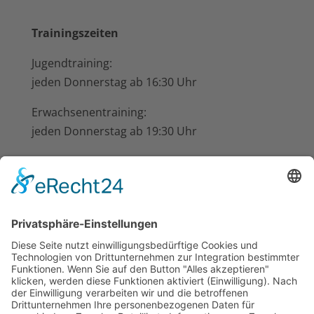
Trainingszeiten
Jugendtraining:
jeden Donnerstag ab 16:30 Uhr
Erwachsenentraining:
jeden Donnerstag ab 19:30 Uhr
im Schützenhaus beim Hotel-Restaurant
Busch-Atter, Eikesberg 51
Nächste Termine
19:30
-
22:00
CEST
AUG.