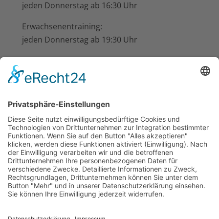
jeden Donnerstag ab 16:30 Uhr
Erwachsenentraining:
jeden Donnerstag ab 19:30 Uhr
im Schützenhaus beim Hotel-Restaurant
Busch-Atter, Eikesberg 51
Nächste Termine
19:30
-
22:00
CEST
AUG.
11
Übungsabend der Kreisdamen
10:00
-
12:00
CEST
AUG.
15
Optimierung Pflegezustand Friedhof Atter
19:30
-
22:00
CEST
AUG.